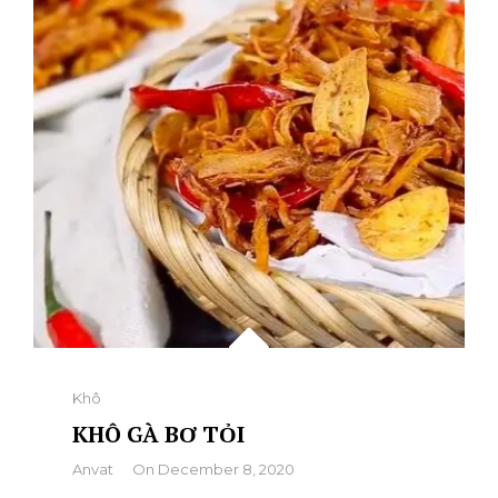
Categories
Khô
KHÔ GÀ BƠ TỎI
By
Anvat
On
December 8, 2020