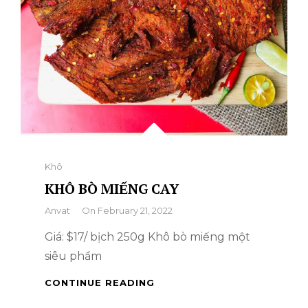
Categories
Khô
KHÔ BÒ MIẾNG CAY
By
Anvat
On
February 21, 2022
Giá: $17/ bịch 250g Khô bò miếng một
siêu phẩm
CONTINUE READING
KHÔ
BÒ