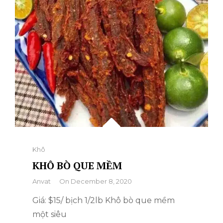
Categories
Khô
KHÔ BÒ QUE MỀM
By
Anvat
On
December 8, 2020
Giá: $15/ bịch 1/2lb Khô bò que mềm
một siêu