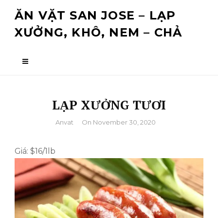
Skip
ĂN VẶT SAN JOSE – LẠP
to
XƯỞNG, KHÔ, NEM – CHẢ
content
LẠP XƯỞNG TƯƠI
By
Anvat
On
November 30, 2020
Giá: $16/1lb