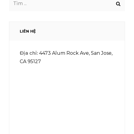
Tìm
theo
từ
khóa:
LIÊN HỆ
Địa chỉ:
4473 Alum Rock Ave, San Jose,
CA 95127