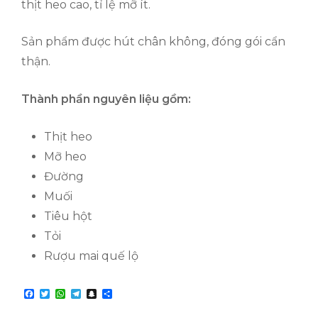
thịt heo cao, tỉ lệ mỡ ít.
Sản phẩm được hút chân không, đóng gói cẩn
thận.
Thành phần nguyên liệu gồm:
Thịt heo
Mỡ heo
Đường
Muối
Tiêu hột
Tỏi
Rượu mai quế lộ
F
T
W
T
S
S
a
w
h
e
n
h
c
i
a
l
a
a