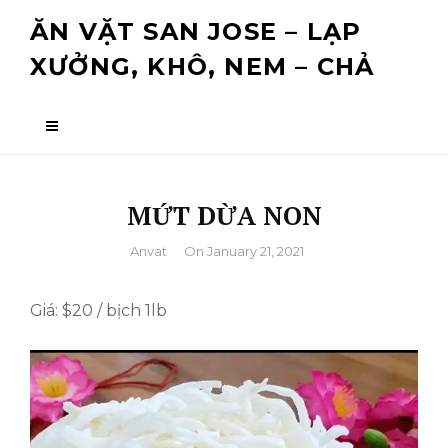
Skip
ĂN VẶT SAN JOSE – LẠP
to
XƯỞNG, KHÔ, NEM – CHẢ
content
MỨT DỪA NON
By
Anvat
On
January 21, 2021
Giá: $20 / bịch 1lb