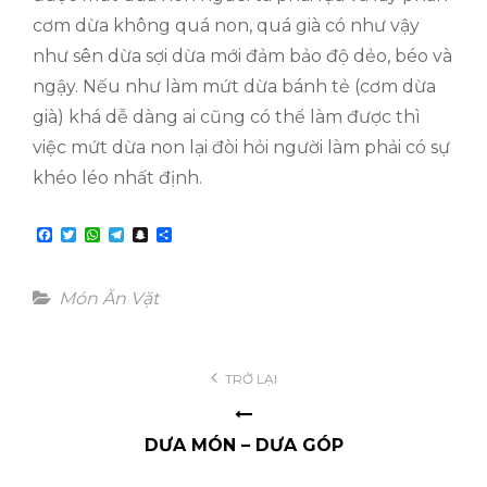
cơm dừa không quá non, quá già có như vậy
như sên dừa sợi dừa mới đảm bảo độ dẻo, béo và
ngậy. Nếu như làm mứt dừa bánh tẻ (cơm dừa
già) khá dễ dàng ai cũng có thể làm được thì
việc mứt dừa non lại đòi hỏi người làm phải có sự
khéo léo nhất định.
F
T
W
T
S
S
a
w
h
e
n
h
c
i
a
l
a
a
e
t
t
e
p
r
b
t
s
g
c
e
Categories
Món Ăn Vặt
o
e
A
r
h
o
r
p
a
a
k
p
m
t
Post
TRỞ LẠI
navigation
DƯA MÓN – DƯA GÓP