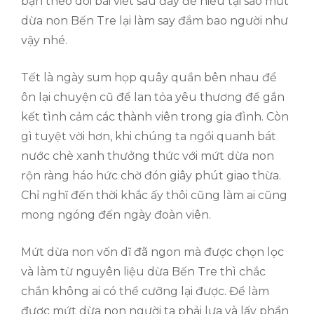
bạn theo dõi bài viết sau đây để hiểu tại sao mứt
dừa non Bến Tre lại làm say đắm bao người như
vậy nhé.
Tết là ngày sum họp quây quần bên nhau để
ôn lại chuyện cũ để lan tỏa yêu thương để gắn
kết tình cảm các thành viên trong gia đình. Còn
gì tuyệt vời hơn, khi chúng ta ngồi quanh bát
nước chè xanh thưởng thức với mứt dừa non
rộn ràng háo hức chờ đón giây phút giao thừa.
Chỉ nghĩ đến thời khắc ấy thôi cũng làm ai cũng
mong ngóng đến ngày đoàn viên.
Mứt dừa non vốn dĩ đã ngon mà được chọn lọc
và làm từ nguyên liệu dừa Bến Tre thì chắc
chắn không ai có thể cưỡng lại được. Để làm
được mứt dừa non người ta phải lựa và lấy phần