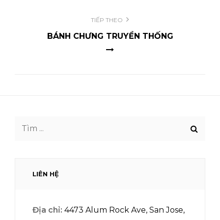
TIẾP THEO
BÁNH CHƯNG TRUYỀN THỐNG
Tìm
theo
từ
khóa:
LIÊN HỆ
Địa chỉ:
4473 Alum Rock Ave, San Jose,